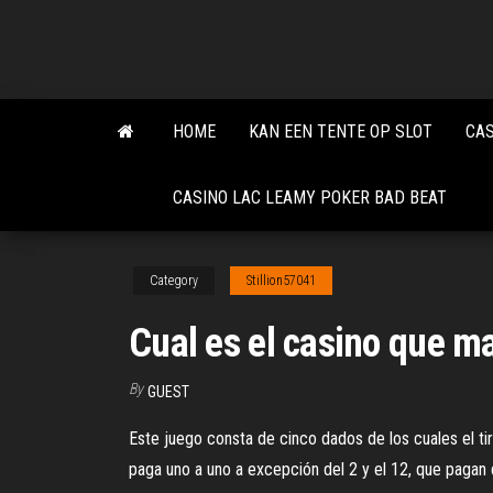
Skip
to
the
content
HOME
KAN EEN TENTE OP SLOT
CAS
CASINO LAC LEAMY POKER BAD BEAT
Category
Stillion57041
Cual es el casino que m
By
GUEST
Este juego consta de cinco dados de los cuales el ti
paga uno a uno a excepción del 2 y el 12, que pagan