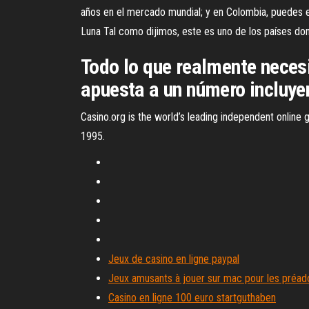
años en el mercado mundial; y en Colombia, puedes 
Luna Tal como dijimos, este es uno de los países don
Todo lo que realmente neces
apuesta a un número incluye
Casino.org is the world’s leading independent online 
1995.
Jeux de casino en ligne paypal
Jeux amusants à jouer sur mac pour les préad
Casino en ligne 100 euro startguthaben