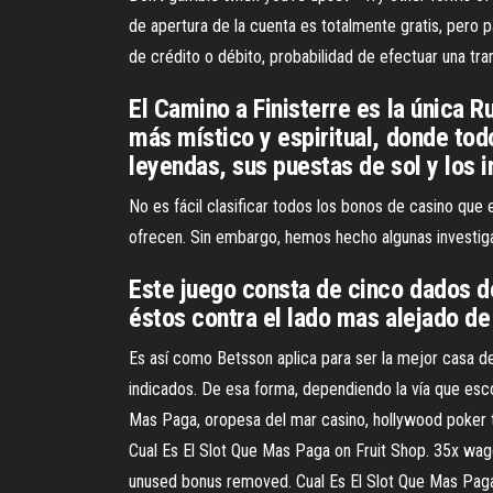
de apertura de la cuenta es totalmente gratis, pero 
de crédito o débito, probabilidad de efectuar una t
El Camino a Finisterre es la única 
más místico y espiritual, donde todo
leyendas, sus puestas de sol y los 
No es fácil clasificar todos los bonos de casino que
ofrecen. Sin embargo, hemos hecho algunas investigac
Este juego consta de cinco dados de
éstos contra el lado mas alejado de
Es así como Betsson aplica para ser la mejor casa de
indicados. De esa forma, dependiendo la vía que esco
Mas Paga, oropesa del mar casino, hollywood poker t
Cual Es El Slot Que Mas Paga on Fruit Shop. 35x wag
unused bonus removed. Cual Es El Slot Que Mas Paga, 