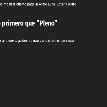
s mostrar cuánto paga el Astro Luna. Lotería Astro
 primero que “Pleno”
casino news, guides, reviews and information since