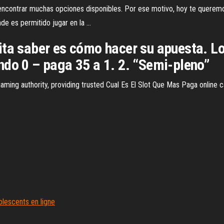
encontrar muchas opciones disponibles. Por ese motivo, hoy te queremo
de es permitido jugar en la …
ita saber es cómo hacer su apuesta. Lo
ndo 0 – paga 35 a 1. 2. “Semi-pleno”
gaming authority, providing trusted Cual Es El Slot Que Mas Paga online 
olescents en ligne