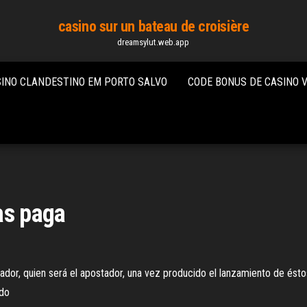
casino sur un bateau de croisière
dreamsylut.web.app
INO CLANDESTINO EM PORTO SALVO
CODE BONUS DE CASINO V
as paga
rador, quien será el apostador, una vez producido el lanzamiento de ést
 do