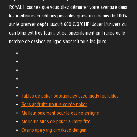
ROYAL1, sachez que vous allez démarrer votre aventure dans
les meilleures conditions possibles grâce à un bonus de 100%
sur le premier dépôt jusqu'à 600 €/$/CHF! Jouer L'univers du
gambling est très fourni, et ce, spécialement en France où le
nombre de casinos en ligne s'accroît tous les jours.
Tables de poker octogonales avec pieds repliables
Bons apéritifs pour la soirée poker
Meilleur paiement pour le casino en ligne
Meilleurs sites de poker à limite fixe
Casino apa yang dimaksud dengan