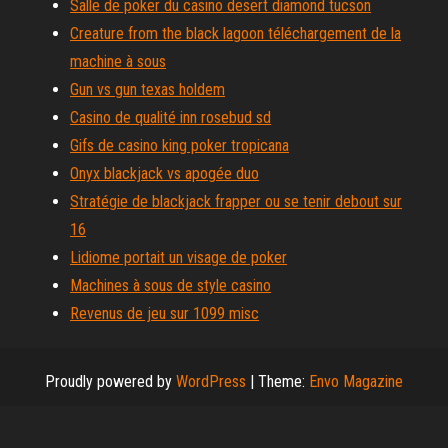
Salle de poker du casino desert diamond tucson
Creature from the black lagoon téléchargement de la
machine à sous
Gun vs gun texas holdem
Casino de qualité inn rosebud sd
Gifs de casino king poker tropicana
Onyx blackjack vs apogée duo
Stratégie de blackjack frapper ou se tenir debout sur
16
Lidiome portait un visage de poker
Machines à sous de style casino
Revenus de jeu sur 1099 misc
Proudly powered by
WordPress
|
Theme:
Envo Magazine