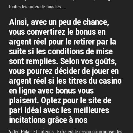
toutes les cotes de tous les …
Ainsi, avec un peu de chance,
vous convertirez le bonus en
argent réel pour le retirer par la
suite si les conditions de mise
sont remplies. Selon vos goûts,
vous pourrez décider de jouer en
argent réel si les titres du casino
en ligne avec bonus vous
plaisent. Optez pour le site de
pari idéal avec les meilleures
incitations grâce à nos
Vidéo Poker Et Loteries . Extra est le casino qui propose des