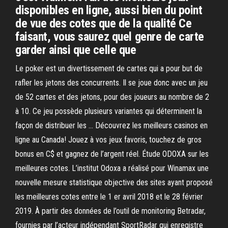
disponibles en ligne, aussi bien du point
de vue des cotes que de la qualité Ce
faisant, vous saurez quel genre de carte
garder ainsi que celle que
Le poker est un divertissement de cartes qui a pour but de
rafler les jetons des concurrents. Il se joue donc avec un jeu
de 52 cartes et des jetons, pour des joueurs au nombre de 2
à 10. Ce jeu possède plusieurs variantes qui déterminent la
façon de distribuer les … Découvrez les meilleurs casinos en
ligne au Canada! Jouez à vos jeux favoris, touchez de gros
bonus en C$ et gagnez de l’argent réel. Étude ODOXA sur les
meilleures cotes. L’institut Odoxa a réalisé pour Winamax une
nouvelle mesure statistique objective des sites ayant proposé
les meilleures cotes entre le 1 er avril 2018 et le 28 février
2019. À partir des données de l’outil de monitoring Betradar,
fournies par l’acteur indépendant SportRadar qui enregistre