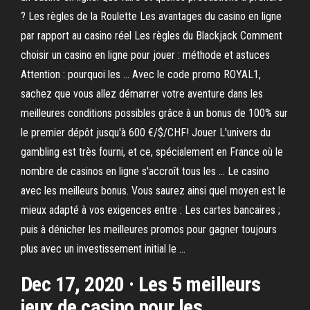
? Les règles de la Roulette Les avantages du casino en ligne
par rapport au casino réel Les règles du Blackjack Comment
choisir un casino en ligne pour jouer : méthode et astuces
Attention : pourquoi les … Avec le code promo ROYAL1,
sachez que vous allez démarrer votre aventure dans les
meilleures conditions possibles grâce à un bonus de 100% sur
le premier dépôt jusqu'à 600 €/$/CHF! Jouer L'univers du
gambling est très fourni, et ce, spécialement en France où le
nombre de casinos en ligne s'accroît tous les … Le casino
avec les meilleurs bonus. Vous saurez ainsi quel moyen est le
mieux adapté à vos exigences entre : Les cartes bancaires ;
puis à dénicher les meilleures promos pour gagner toujours
plus avec un investissement initial le …
Dec 17, 2020 · Les 5 meilleurs
jeux de casino pour les